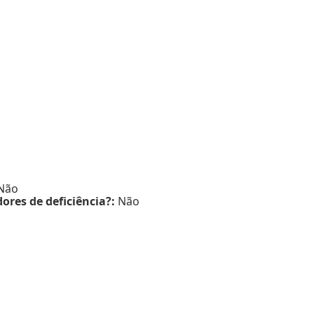
Não
ores de deficiência?:
Não