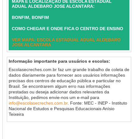
MAPA E LOCALIZAÇÃO DE ESCOLA ESTADUAL
ADUAL ALDEBARO JOSE ALCANTARA:
BONFIM, BONFIM
COMO CHEGAR E ONDE FICA O CENTRO DE ENSINO
VER MAPA: ESCOLA ESTADUAL ADUAL ALDEBARO
JOSE ALCANTARA
Informação importante para usuários e escolas:
Escolasecreches.com.br faz um grande trabalho de coleta de
dados diariamente para fornecer aos usuários informações
precisas dos centros de educação pública e particular no
Brasil. Se encontrarem algum erro nas informações
prestadas ou deseja adicionar dados relevantes da
Instituição, pedimos envie-nos um e-mail para
info@escolasecreches.com.br
. Fonte: MEC - INEP - Instituto
Nacional de Estudos e Pesquisas Educacionais Anísio
Teixeira